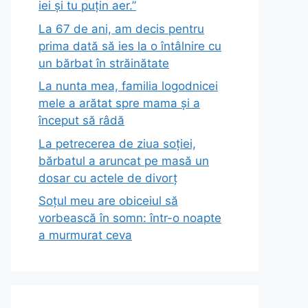
iei și tu puțin aer.”
La 67 de ani, am decis pentru
prima dată să ies la o întâlnire cu
un bărbat în străinătate
La nunta mea, familia logodnicei
mele a arătat spre mama și a
început să râdă
La petrecerea de ziua soției,
bărbatul a aruncat pe masă un
dosar cu actele de divorț
Soțul meu are obiceiul să
vorbească în somn: într-o noapte
a murmurat ceva