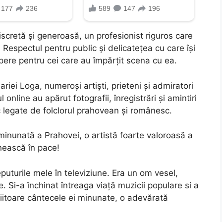
iscretă și generoasă, un profesionist riguros care
. Respectul pentru public și delicatețea cu care își
ere pentru cei care au împărțit scena cu ea.
iei Loga, numeroși artiști, prieteni și admiratori
online au apărut fotografii, înregistrări și amintiri
c legate de folclorul prahovean și românesc.
minunată a Prahovei, o artistă foarte valoroasă a
nească în pace!
uturile mele în televiziune. Era un om vesel,
e. Si-a închinat întreaga viață muzicii populare si a
viitoare cântecele ei minunate, o adevărată