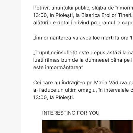
Potrivit anunțului public, slujba de înmor
13:00, în Ploiești, la Biserica Eroilor Tiner
alături de detalii privind programul la cape
„Înmormântarea va avea loc marti la ora 13:0
„Trupul neînsuflețit este depus astăzi la ca
luati rămas bun de la dumneaei pâna pe la
este înmormântarea”
Cei care au îndrăgit-o pe Maria Văduva pot 
a-i aduce un ultim omagiu, în intervalele 
13:00, la Ploiești.