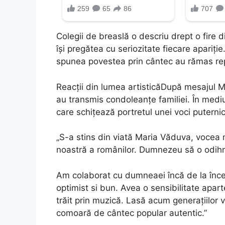
Colegii de breaslă o descriu drept o fire d
își pregătea cu seriozitate fiecare apariție
spunea povestea prin cântec au rămas rep
Reacții din lumea artisticăDupă mesajul Mar
au transmis condoleanțe familiei. În mediul 
care schițează portretul unei voci puterni
„S-a stins din viată Maria Văduva, vocea 
noastră a românilor. Dumnezeu să o odih
Am colaborat cu dumneaei încă de la încep
optimist si bun. Avea o sensibilitate apart
trăit prin muzică. Lasă acum generațiilor 
comoară de cântec popular autentic.”