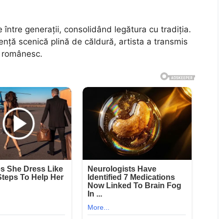
e între generații, consolidând legătura cu tradiția.
zență scenică plină de căldură, artista a transmis
ul românesc.