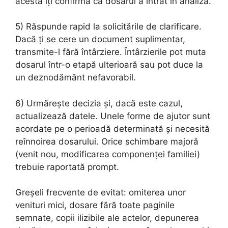
acesta îți confirmă că dosarul a intrat în analiză.
5) Răspunde rapid la solicitările de clarificare.
Dacă ți se cere un document suplimentar,
transmite-l fără întârziere. Întârzierile pot muta
dosarul într-o etapă ulterioară sau pot duce la
un deznodământ nefavorabil.
6) Urmărește decizia și, dacă este cazul,
actualizează datele. Unele forme de ajutor sunt
acordate pe o perioadă determinată și necesită
reînnoirea dosarului. Orice schimbare majoră
(venit nou, modificarea componenței familiei)
trebuie raportată prompt.
Greșeli frecvente de evitat: omiterea unor
venituri mici, dosare fără toate paginile
semnate, copii ilizibile ale actelor, depunerea