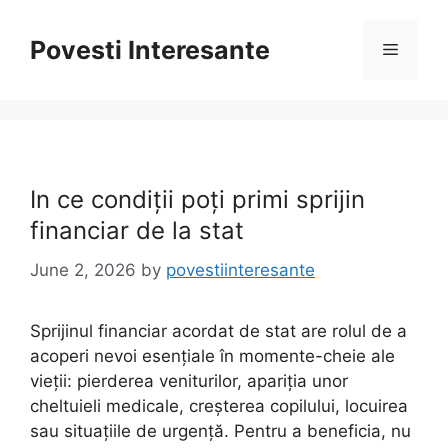
Skip
to
Povesti Interesante
Menu
content
In ce condiții poți primi sprijin
financiar de la stat
June 2, 2026
by
povestiinteresante
Sprijinul financiar acordat de stat are rolul de a
acoperi nevoi esențiale în momente-cheie ale
vieții: pierderea veniturilor, apariția unor
cheltuieli medicale, creșterea copilului, locuirea
sau situațiile de urgență. Pentru a beneficia, nu