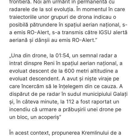
frontieră. Noi am urmărit în permanentă cu
radarele de la sol evoluția. În momentul în care
traiectoriile unor grupuri de drona indicau o
posibilă pătrundere în spațiul aerian național, s-
a emis RO-Alert, s-a transmis către IGSU alertă
aeriană și dânșii au emis RO-Alert.”
„Una din drone, la 01:54, un semnal radar a
intrat dinspre Reni în spațiul aerian național, a
evoluat descent de la 600 metri altitudine a
evoluat descendent. A avut și niște viraje pe
care încercăm să le înțelegem din ce cauza. A
dispărut de pe radar în sudul municipiului Galați
și, în câteva minute, la 112 a fost raportat un
incendiu că urmare a prăbușirii unei drone pe
un bloc, un acoperiș”
În acest context, propunerea Kremlinului de a