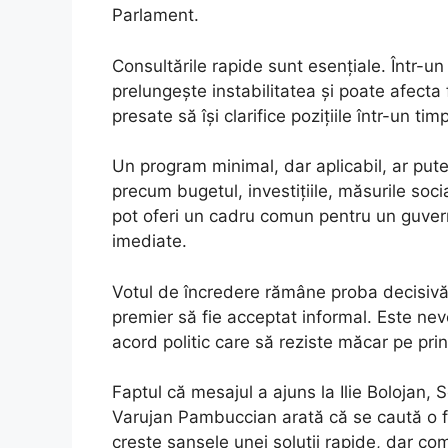
Parlament.
Consultările rapide sunt esențiale. Într-un 
prelungește instabilitatea și poate afecta 
presate să își clarifice pozițiile într-un tim
Un program minimal, dar aplicabil, ar put
precum bugetul, investițiile, măsurile socia
pot oferi un cadru comun pentru un guvern
imediate.
Votul de încredere rămâne proba decisivă.
premier să fie acceptat informal. Este nev
acord politic care să reziste măcar pe pri
Faptul că mesajul a ajuns la Ilie Bolojan,
Varujan Pambuccian arată că se caută o fo
crește șansele unei soluții rapide, dar com