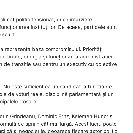
climat politic tensionat, orice întârziere
funcționarea instituțiilor. De aceea, partidele sunt
p scurt.
ea reprezenta baza compromisului. Priorități
le țintite, energia și funcționarea administrației
 de tranziție sau pentru un executiv cu obiective
 Nu este suficient ca un candidat la funcția de
oie de voturi reale, disciplină parlamentară și un
ncipalele dosare.
 Sorin Grindeanu, Dominic Fritz, Kelemen Hunor și
rmulă de sprijin cât mai largă. Acest lucru poate
plică și negocierile, deoarece fiecare actor politic