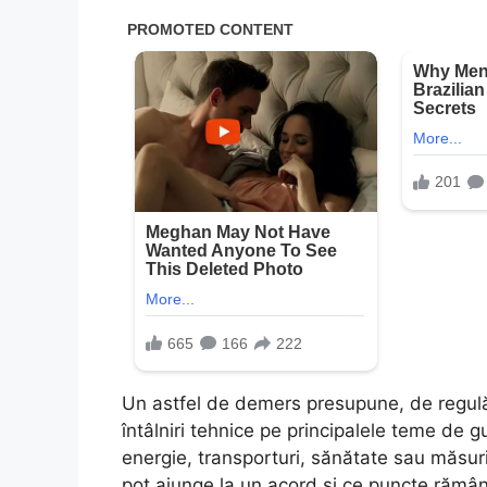
Un astfel de demers presupune, de regulă, d
întâlniri tehnice pe principalele teme de gu
energie, transporturi, sănătate sau măsuri
pot ajunge la un acord și ce puncte rămân