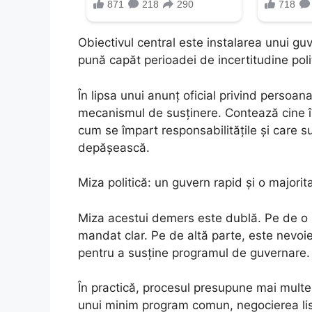
Obiectivul central este instalarea unui gu
pună capăt perioadei de incertitudine poli
În lipsa unui anunț oficial privind persoan
mecanismul de susținere. Contează cine își
cum se împart responsabilitățile și care su
depășească.
Miza politică: un guvern rapid și o majorit
Miza acestui demers este dublă. Pe de o 
mandat clar. Pe de altă parte, este nevoi
pentru a susține programul de guvernare.
În practică, procesul presupune mai multe et
unui minim program comun, negocierea liste