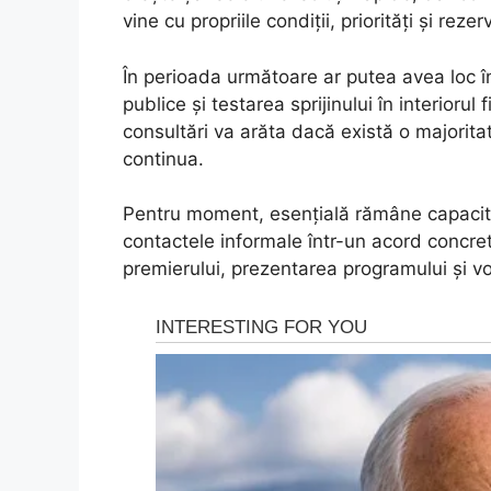
vine cu propriile condiții, priorități și rezer
În perioada următoare ar putea avea loc întâ
publice și testarea sprijinului în interiorul
consultări va arăta dacă există o majoritat
continua.
Pentru moment, esențială rămâne capacita
contactele informale într-un acord concr
premierului, prezentarea programului și vo