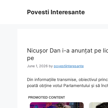
Skip
to
Povesti Interesante
content
Nicușor Dan i-a anunțat pe lid
pe
June 1, 2026
by
povestiinteresante
Din informațiile transmise, obiectivul prin
poată obține votul Parlamentului și să înch