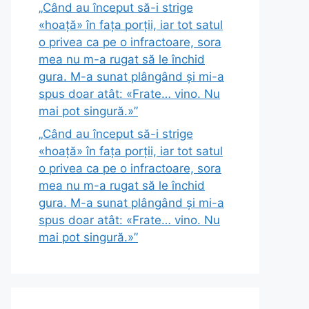
„Când au început să-i strige
«hoață» în fața porții, iar tot satul
o privea ca pe o infractoare, sora
mea nu m-a rugat să le închid
gura. M-a sunat plângând și mi-a
spus doar atât: «Frate… vino. Nu
mai pot singură.»”
„Când au început să-i strige
«hoață» în fața porții, iar tot satul
o privea ca pe o infractoare, sora
mea nu m-a rugat să le închid
gura. M-a sunat plângând și mi-a
spus doar atât: «Frate… vino. Nu
mai pot singură.»”