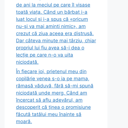
de ani la meciul pe care îl visase
toată viața. Când un bărbat i-a
luat locul și i-a spus că «oricum
nu-și va mai aminti nimic», am
crezut că ziua aceea era distrusă.
Dar câteva minute mai târziu, chiar
propriul lui fiu avea să-i dea o
lecție pe care n-o va uita
niciodată.
În fiecare joi, prietenul meu din
copilărie venea s-o ia pe mama,
rămasă văduvă, fără să-mi spună
niciodată unde merg. Când am
încercat să aflu adevărul, am
descoperit că ținea o promisiune
făcută tatălui meu înainte să
moară.