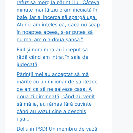
refuz să merg la părinții lui. Câteva
minute mai târziu eram încuiată în
baie, iar el încerca să spargă ușa.
Atunci am înțeles că, dacă nu scap
în noaptea aceea, s-ar putea să
nu mai am o a doua șansă.”
Fiul și nora mea au început să
râdă când am intrat în sala de
judecată
Părinții mei au acceptat să mă
mărite cu un milionar de șaptezeci
de ani ca să ne salveze casa. A
doua zi dimineață, când au venit
să mă ia, au rămas fără cuvinte
când au văzut cine a deschis
ușa…
Doliu în PSD! Un membru de vază