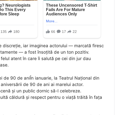
 discreție, iar imaginea actorului — marcată firesc
tamente — a fost însoțită de un ton pozitiv.
elul atent în care îi salută pe cei din jur dau
oase.
ei de 90 de aniÎn ianuarie, la Teatrul Național din
aniversării de 90 de ani ai marelui actor.
scenă și un public dornic să-l celebreze.
tă căldură și respect pentru o viață trăită în fața