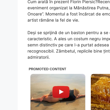
Cum arată în prezent Florin Piersic?Recent,
eveniment organizat la Mănăstirea Putna, 
Onoare”. Momentul a fost încărcat de emoț
artist rămâne la fel de vie.
Deși se sprijină de un baston pentru a se 
caracteristic. A ales un costum negru impe
semn distinctiv pe care l-a purtat adesea ș
recognoscibil. Zâmbetul, replicile bine țint
admiratorii.