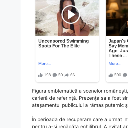
Figura emblematică a scenelor românești, P
carieră de referință. Prezența sa a fost s
atașamentul publicului a rămas puternic și
În perioada de recuperare care a urmat in
pentru a-și recăpăta echilibrul. A evitat ap