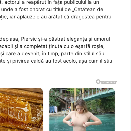
 actorul a reapărut în fața publicului la un
unde a fost onorat cu titlul de „Cetățean de
ie, iar aplauzele au arătat că dragostea pentru
deplasa, Piersic și-a păstrat eleganța și umorul
cabil și a completat ținuta cu o eșarfă roșie,
i care a devenit, în timp, parte din stilul său
ite și privirea caldă au fost acolo, așa cum îl știu