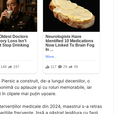
iersic a construit, de-a lungul deceniilor, o
inonimă cu aplauze și cu roluri memorabile, iar
 în clipele mai puțin ușoare.
tervențiilor medicale din 2024, maestrul s-a retras
arițiile frecvente, însă a păstrat legătura cu fanii