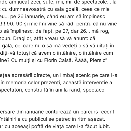
unde am jucat zeci, sute, mii, mii de spectacole… la
nt cu dumneavoastră cu sala goală, ceea ce mie
a eu… pe 26 ianuarie, când eu am să împlinesc
A!!! 90, 90 și mie îmi vine să râd, pentru că nu vine
o să împlinesc, de fapt, pe 27, dar 26… mă rog,
pun. Dragilor, atât vreau să vă anunț: că
ală, cei care nu o să mă vedeți o să vă uitați în
iți-vă totuși că avem o întâlnire, o întâlnire cum
e? Cu mulți și cu Florin Caisă. Ăăăă, Piersic”
ețea adresării directe, un limbaj scenic pe care l-a
 în memoria celor prezenți, această intervenție a
spectatori, construită în ani la rând, spectacol
versare din ianuarie conturează un parcurs recent
ntâlnirile cu publicul se petrec în ritm așezat.
r cu aceeași poftă de viață care l-a făcut iubit.