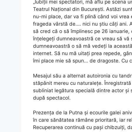
„Iubiții mei spectatori, mă aflu pe scena 
Teatrul Național din București. Astăzi su
nu-mi place, dar va fi plină când voi vre
frageda vârstă de…. nici nu știu câți ani. 
să cred că o să împlinesc pe 26 ianuarie, 
înțelegeți dumneavoastră ce vreau să vă s
dumneavoastră o să mă vedeți la această g
internet. Să nu mă uitați prea repede, gând
îmi place mie să spun… de dragoste. Cu cin
Mesajul său a alternat autoironia cu tandr
stăpânit mereu cu naturalețe. Înregistrată
subliniat legătura specială dintre actor și 
după spectacol.
Prezența de la Putna și ecourile galei ani
în care sănătatea rămâne prioritară, iar reî
Recuperarea continuă cu pași chibzuiți, da