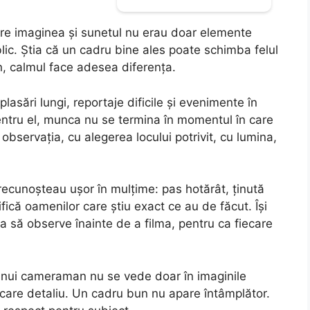
are imaginea și sunetul nu erau doar elemente
lic. Știa că un cadru bine ales poate schimba felul
ren, calmul face adesea diferența.
lasări lungi, reportaje dificile și evenimente în
Pentru el, munca nu se termina în momentul în care
observația, cu alegerea locului potrivit, cu lumina,
 recunoșteau ușor în mulțime: pas hotărât, ținută
ifică oamenilor care știu exact ce au de făcut. Își
ra să observe înainte de a filma, pentru ca fiecare
a unui cameraman nu se vede doar în imaginile
 fiecare detaliu. Un cadru bun nu apare întâmplător.