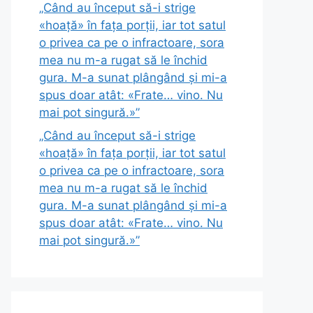
„Când au început să-i strige
«hoață» în fața porții, iar tot satul
o privea ca pe o infractoare, sora
mea nu m-a rugat să le închid
gura. M-a sunat plângând și mi-a
spus doar atât: «Frate… vino. Nu
mai pot singură.»”
„Când au început să-i strige
«hoață» în fața porții, iar tot satul
o privea ca pe o infractoare, sora
mea nu m-a rugat să le închid
gura. M-a sunat plângând și mi-a
spus doar atât: «Frate… vino. Nu
mai pot singură.»”