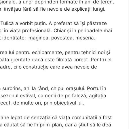
ionale, a unor deprinderi formate în ani de teren,
i învățau fără să fie nevoie de explicații lungi.
lică a vorbit puțin. A preferat să își păstreze
i în viața profesională. Chiar și în perioadele mai
t identitate: imaginea, povestea, meseria.
rea lui pentru echipamente, pentru tehnici noi și
ăpăta greutate dacă este filmată corect. Pentru el,
adre, ci o construcție care avea nevoie de
surprins, ani la rând, chipul orașului. Portul în
in sezonul estival, oamenii de pe faleză, agitația
cut, de multe ori, prin obiectivul lui.
ne legat de senzația că viața comunității a fost
a căutat să fie în prim-plan, dar a știut să le dea