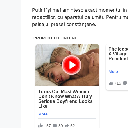
Puțini își mai amintesc exact momentul în
redacțiilor, cu aparatul pe umăr. Pentru m
peisajul presei constănțene.