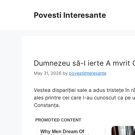
Skip
to
Povesti Interesante
content
Dumnezeu să-l ierte A mvrit
May 31, 2026
by
povestiinteresante
Vestea dispariției sale a adus tristețe în r
ales printre cei care l-au cunoscut ca pe u
Constanța.