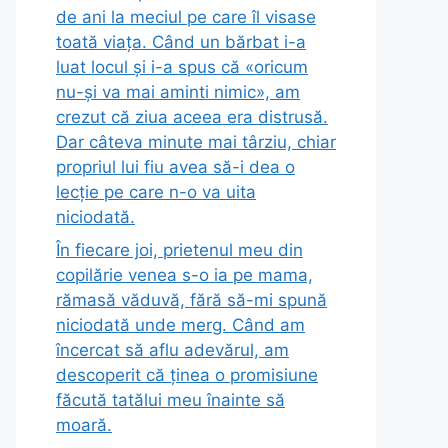
de ani la meciul pe care îl visase
toată viața. Când un bărbat i-a
luat locul și i-a spus că «oricum
nu-și va mai aminti nimic», am
crezut că ziua aceea era distrusă.
Dar câteva minute mai târziu, chiar
propriul lui fiu avea să-i dea o
lecție pe care n-o va uita
niciodată.
În fiecare joi, prietenul meu din
copilărie venea s-o ia pe mama,
rămasă văduvă, fără să-mi spună
niciodată unde merg. Când am
încercat să aflu adevărul, am
descoperit că ținea o promisiune
făcută tatălui meu înainte să
moară.