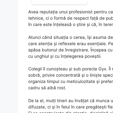
Avea reputația unui profesionist pentru c
tehnice, ci o formă de respect față de pub
în care este înțeleasă o știre și că, în te
Atunci când situația o cerea, își asuma dep
care atenția și reflexele erau esențiale. 
apăsa butonul de înregistrare. Începea cu 
cu unghiul și cu înțelegerea poveștii.
Colegii îl cunoșteau și sub porecla Gyx. Îl
sobră, privire concentrată și o liniște spec
organiza timpul cu meticulozitate și prefe
cadru să aibă rost.
De la el, mulți tineri au învățat că munc
difuzate, ci și în felul în care pregătești