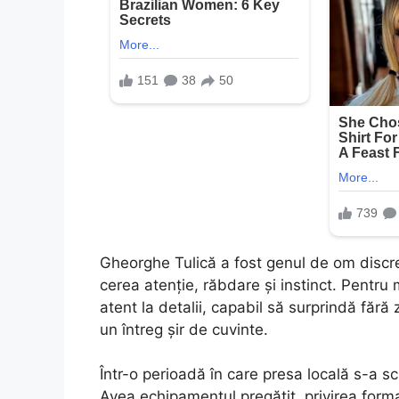
Gheorghe Tulică a fost genul de om disc
cerea atenție, răbdare și instinct. Pentru
atent la detalii, capabil să surprindă făr
un întreg șir de cuvinte.
Într-o perioadă în care presa locală s-a s
Avea echipamentul pregătit, privirea forma