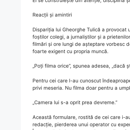
El se construiește din atenție, disciplină 
Reacții și amintiri
Dispariția lui Gheorghe Tulică a provoca
foștilor colegi, a jurnaliștilor și a prieteni
filmări și ore lungi de așteptare vorbesc 
foarte exigent cu propria muncă.
„Poți filma orice”, spunea adesea, „dacă șt
Pentru cei care l-au cunoscut îndeaproape
privi meseria. Nu filma doar pentru a umpl
„Camera lui s-a oprit prea devreme.”
Această formulare, rostită de cei care i-a
redacție, pierderea unui operator cu exp