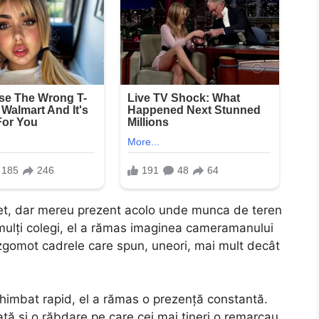
ret, dar mereu prezent acolo unde munca de teren
 mulți colegi, el a rămas imaginea cameramanului
ă zgomot cadrele care spun, uneori, mai mult decât
chimbat rapid, el a rămas o prezență constantă.
tă și o răbdare pe care cei mai tineri o remarcau