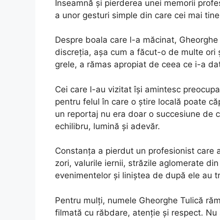
Înseamnă și pierderea unei memorii profes
a unor gesturi simple din care cei mai tiner
Despre boala care l-a măcinat, Gheorghe Tu
discreția, așa cum a făcut-o de multe ori ș
grele, a rămas apropiat de ceea ce i-a da
Cei care l-au vizitat își amintesc preocupa
pentru felul în care o știre locală poate c
un reportaj nu era doar o succesiune de c
echilibru, lumină și adevăr.
Constanța a pierdut un profesionist care a 
zori, valurile iernii, străzile aglomerate d
evenimentelor și liniștea de după ele au tre
Pentru mulți, numele Gheorghe Tulică rămâ
filmată cu răbdare, atenție și respect. Nu 