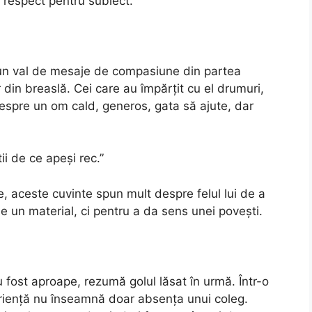
și respect pentru subiect.
t un val de mesaje de compasiune din partea
lor din breaslă. Cei care au împărțit cu el drumuri,
despre un om cald, generos, gata să ajute, dar
ii de ce apeși rec.”
, aceste cuvinte spun mult despre felul lui de a
e un material, ci pentru a da sens unei povești.
u fost aproape, rezumă golul lăsat în urmă. Într-o
eriență nu înseamnă doar absența unui coleg.