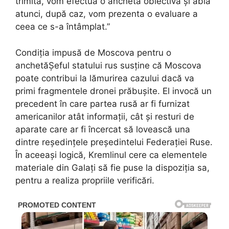
trimită, vom efectua o anchetă obiectivă și abia
atunci, după caz, vom prezenta o evaluare a
ceea ce s-a întâmplat.”
Condiția impusă de Moscova pentru o
anchetăȘeful statului rus susține că Moscova
poate contribui la lămurirea cazului dacă va
primi fragmentele dronei prăbușite. El invocă un
precedent în care partea rusă ar fi furnizat
americanilor atât informații, cât și resturi de
aparate care ar fi încercat să lovească una
dintre reședințele președintelui Federației Ruse.
În aceeași logică, Kremlinul cere ca elementele
materiale din Galați să fie puse la dispoziția sa,
pentru a realiza propriile verificări.