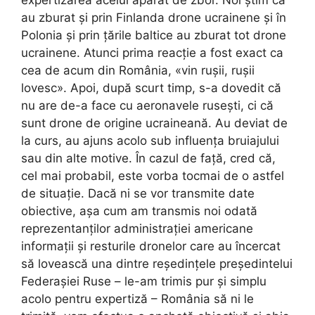
expertizarea acelui aparat de zbor. Noi știm că
au zburat și prin Finlanda drone ucrainene și în
Polonia și prin țările baltice au zburat tot drone
ucrainene. Atunci prima reacție a fost exact ca
cea de acum din România, «vin rușii, rușii
lovesc». Apoi, după scurt timp, s-a dovedit că
nu are de-a face cu aeronavele rusești, ci că
sunt drone de origine ucraineană. Au deviat de
la curs, au ajuns acolo sub influența bruiajului
sau din alte motive. În cazul de față, cred că,
cel mai probabil, este vorba tocmai de o astfel
de situație. Dacă ni se vor transmite date
obiective, așa cum am transmis noi odată
reprezentanților administrației americane
informații și resturile dronelor care au încercat
să lovească una dintre reședințele președintelui
Federașiei Ruse – le-am trimis pur și simplu
acolo pentru expertiză – România să ni le