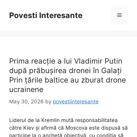
Skip
to
Povesti Interesante
Menu
content
Prima reacție a lui Vladimir Putin
după prăbușirea dronei în Galați
Prin țările baltice au zburat drone
ucrainene
May 30, 2026
by
povestiinteresante
Liderul de la Kremlin mută responsabilitatea
către Kiev și afirmă că Moscova este dispusă să
participe la o anchetă obiectivă, cu condiția să