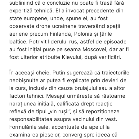
subliniind că o concluzie nu poate fi trasă fără
expertiză tehnică. El a invocat precedente din
state europene, unde, spune el, au fost
observate drone ucrainene traversând spații
aeriene precum Finlanda, Polonia și țările
baltice. Potrivit liderului rus, astfel de episoade
au fost inițial puse pe seama Moscovei, dar ar fi
fost ulterior atribuite Kievului, după verificări.
În aceeași cheie, Putin sugerează că traiectoriile
neobișnuite ar putea fi explicate prin devieri de
la curs, inclusiv din cauza bruiajului sau a altor
factori tehnici. Mesajul urmărește să răstoarne
narațiunea inițială, calificată drept reacție
reflexă de tipul „vin rușii”, și să repoziționeze
responsabilitatea asupra vecinului din vest.
Formulările sale, accentuate de apelul la
examinarea pieselor, converg spre ideea că