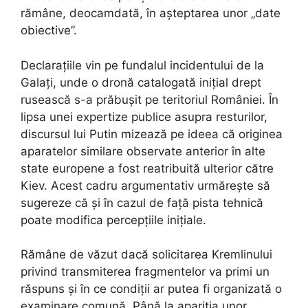
rămâne, deocamdată, în așteptarea unor „date
obiective”.
Declarațiile vin pe fundalul incidentului de la
Galați, unde o dronă catalogată inițial drept
rusească s-a prăbușit pe teritoriul României. În
lipsa unei expertize publice asupra resturilor,
discursul lui Putin mizează pe ideea că originea
aparatelor similare observate anterior în alte
state europene a fost reatribuită ulterior către
Kiev. Acest cadru argumentativ urmărește să
sugereze că și în cazul de față pista tehnică
poate modifica percepțiile inițiale.
Rămâne de văzut dacă solicitarea Kremlinului
privind transmiterea fragmentelor va primi un
răspuns și în ce condiții ar putea fi organizată o
examinare comună. Până la apariția unor