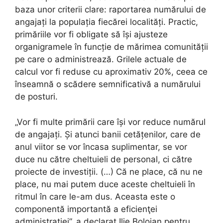
baza unor criterii clare: raportarea numărului de
angajați la populația fiecărei localități. Practic,
primăriile vor fi obligate să își ajusteze
organigramele în funcție de mărimea comunității
pe care o administrează. Grilele actuale de
calcul vor fi reduse cu aproximativ 20%, ceea ce
înseamnă o scădere semnificativă a numărului
de posturi.
„Vor fi multe primării care își vor reduce numărul
de angajați. Și atunci banii cetățenilor, care de
anul viitor se vor încasa suplimentar, se vor
duce nu către cheltuieli de personal, ci către
proiecte de investiții. (…) Că ne place, că nu ne
place, nu mai putem duce aceste cheltuieli în
ritmul în care le-am dus. Aceasta este o
componentă importantă a eficienţei
administraţiei”, a declarat Ilie Bolojan pentru