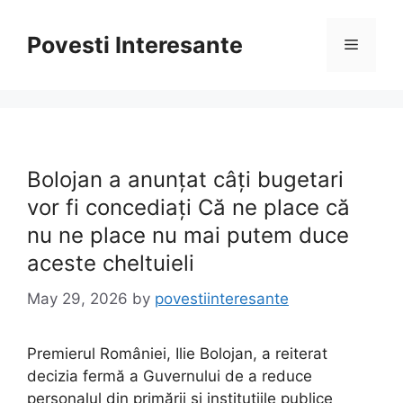
Skip
to
Povesti Interesante
Menu
content
Bolojan a anunțat câți bugetari
vor fi concediați Că ne place că
nu ne place nu mai putem duce
aceste cheltuieli
May 29, 2026
by
povestiinteresante
Premierul României, Ilie Bolojan, a reiterat
decizia fermă a Guvernului de a reduce
personalul din primării și instituțiile publice