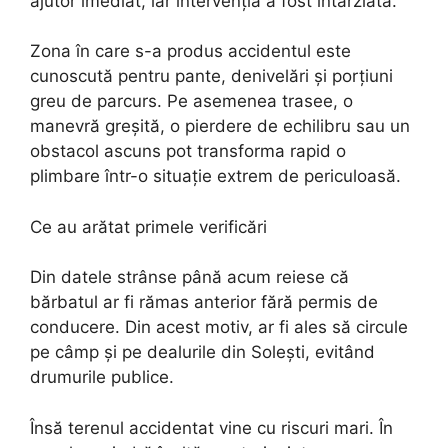
ajutor imediat, iar intervenția a fost întârziată.
Zona în care s-a produs accidentul este
cunoscută pentru pante, denivelări și porțiuni
greu de parcurs. Pe asemenea trasee, o
manevră greșită, o pierdere de echilibru sau un
obstacol ascuns pot transforma rapid o
plimbare într-o situație extrem de periculoasă.
Ce au arătat primele verificări
Din datele strânse până acum reiese că
bărbatul ar fi rămas anterior fără permis de
conducere. Din acest motiv, ar fi ales să circule
pe câmp și pe dealurile din Solești, evitând
drumurile publice.
Însă terenul accidentat vine cu riscuri mari. În