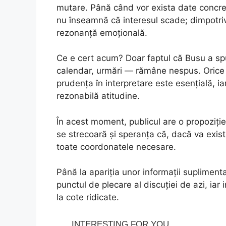
mutare. Până când vor exista date concret
nu înseamnă că interesul scade; dimpotriv
rezonanță emoțională.
Ce e cert acum? Doar faptul că Busu a spu
calendar, urmări — rămâne nespus. Orice al
prudența în interpretare este esențială, i
rezonabilă atitudine.
În acest moment, publicul are o propoziție
se strecoară și speranța că, dacă va exist
toate coordonatele necesare.
Până la apariția unor informații supliment
punctul de plecare al discuției de azi, ia
la cote ridicate.