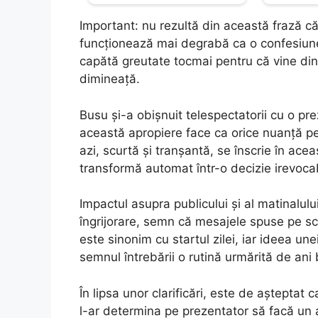
Important: nu rezultă din această frază că
funcționează mai degrabă ca o confesiune
capătă greutate tocmai pentru că vine din 
dimineață.
Busu și-a obișnuit telespectatorii cu o prez
această apropiere face ca orice nuanță pe
azi, scurtă și tranșantă, se înscrie în ace
transformă automat într-o decizie irevocab
Impactul asupra publicului și al matinalulu
îngrijorare, semn că mesajele spuse pe sc
este sinonim cu startul zilei, iar ideea u
semnul întrebării o rutină urmărită de ani 
În lipsa unor clarificări, este de așteptat
l-ar determina pe prezentator să facă un 