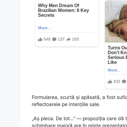
Formularea, scurtă și apăsată, a fost sufi
reflectoarele pe intențiile sale.
„Aș pleca. De tot…” — propoziția care dă ton
schimbare majoră are în minte prezentatoru