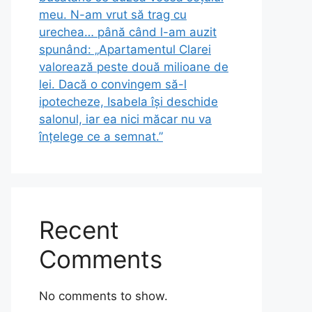
meu. N-am vrut să trag cu
urechea… până când l-am auzit
spunând: „Apartamentul Clarei
valorează peste două milioane de
lei. Dacă o convingem să-l
ipotecheze, Isabela își deschide
salonul, iar ea nici măcar nu va
înțelege ce a semnat.”
Recent
Comments
No comments to show.