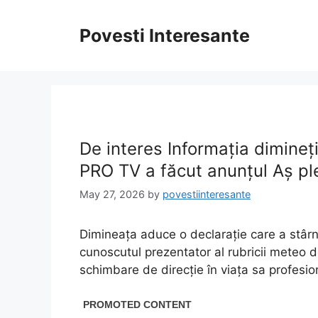
Skip
to
Povesti Interesante
content
De interes Informația dimineț
PRO TV a făcut anunțul Aș pl
May 27, 2026
by
povestiinteresante
Dimineața aduce o declarație care a stârni
cunoscutul prezentator al rubricii meteo de
schimbare de direcție în viața sa profesio