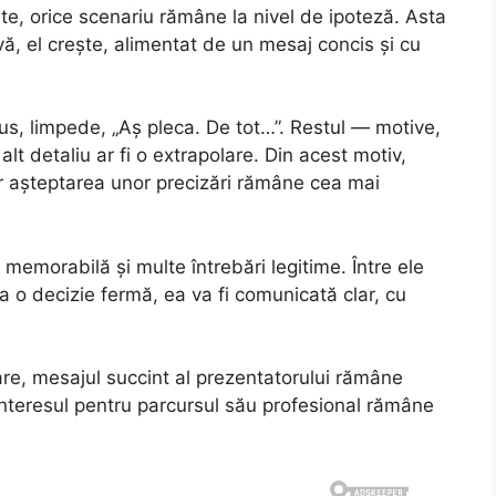
e, orice scenariu rămâne la nivel de ipoteză. Asta
ă, el crește, alimentat de un mesaj concis și cu
s, limpede, „Aș pleca. De tot…”. Restul — motive,
t detaliu ar fi o extrapolare. Din acest motiv,
ar așteptarea unor precizări rămâne cea mai
 memorabilă și multe întrebări legitime. Între ele
a o decizie fermă, ea va fi comunicată clar, cu
are, mesajul succint al prezentatorului rămâne
r interesul pentru parcursul său profesional rămâne