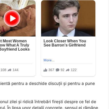
cientă pentru a deschide discuții și pentru a pune
ul zilei și ridică întrebări firești despre ce fel de
l. În lipsa unor detalii concrete, sensul ei rămâne