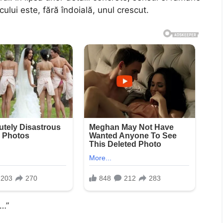
icului este, fără îndoială, unul crescut.
t…”