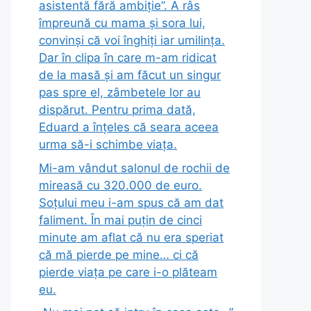
asistentă fără ambiție”. A râs
împreună cu mama și sora lui,
convinși că voi înghiți iar umilința.
Dar în clipa în care m-am ridicat
de la masă și am făcut un singur
pas spre el, zâmbetele lor au
dispărut. Pentru prima dată,
Eduard a înțeles că seara aceea
urma să-i schimbe viața.
Mi-am vândut salonul de rochii de
mireasă cu 320.000 de euro.
Soțului meu i-am spus că am dat
faliment. În mai puțin de cinci
minute am aflat că nu era speriat
că mă pierde pe mine… ci că
pierde viața pe care i-o plăteam
eu.