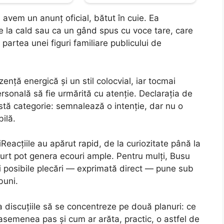
 avem un anunț oficial, bătut în cuie. Ea
 la cald sau ca un gând spus cu voce tare, care
partea unei figuri familiare publicului de
ență energică și un stil colocvial, iar tocmai
rsonală să fie urmărită cu atenție. Declarația de
astă categorie: semnalează o intenție, dar nu o
ilă.
iReacțiile au apărut rapid, de la curiozitate până la
urt pot genera ecouri ample. Pentru mulți, Busu
nei posibile plecări — exprimată direct — pune sub
buni.
 ca discuțiile să se concentreze pe două planuri: ce
asemenea pas și cum ar arăta, practic, o astfel de