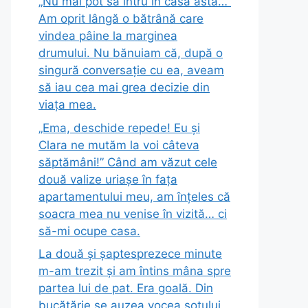
„Nu mai pot să intru în casa asta…”
Am oprit lângă o bătrână care
vindea pâine la marginea
drumului. Nu bănuiam că, după o
singură conversație cu ea, aveam
să iau cea mai grea decizie din
viața mea.
„Ema, deschide repede! Eu și
Clara ne mutăm la voi câteva
săptămâni!” Când am văzut cele
două valize uriașe în fața
apartamentului meu, am înțeles că
soacra mea nu venise în vizită… ci
să-mi ocupe casa.
La două și șaptesprezece minute
m-am trezit și am întins mâna spre
partea lui de pat. Era goală. Din
bucătărie se auzea vocea soțului