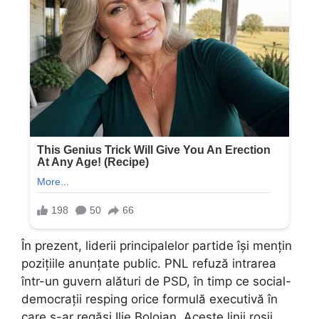
În prezent, liderii principalelor partide își mențin
pozițiile anunțate public. PNL refuză intrarea
într-un guvern alături de PSD, în timp ce social-
democrații resping orice formulă executivă în
care s-ar regăsi Ilie Bolojan. Aceste linii roșii