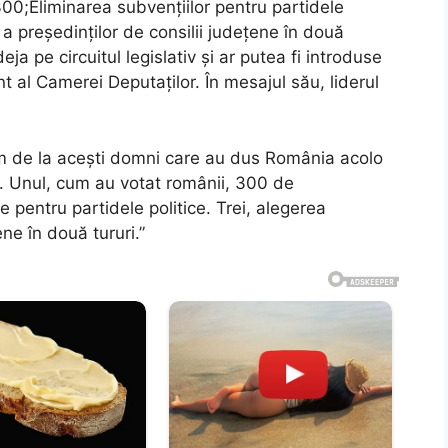
0;Eliminarea subvențiilor pentru partidele
i a președinților de consilii județene în două
eja pe circuitul legislativ și ar putea fi introduse
t al Camerei Deputaților. În mesajul său, liderul
vrem de la acești domni care au dus România acolo
i. Unul, cum au votat românii, 300 de
e pentru partidele politice. Trei, alegerea
ene în două tururi.”