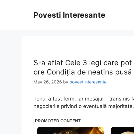
Skip
to
Povesti Interesante
content
S-a aflat Cele 3 legi care po
ore Condiția de neatins pusă
May 26, 2026
by
povestiinteresante
Tonul a fost ferm, iar mesajul – transmis 
negocierile privind o eventuală majoritate.