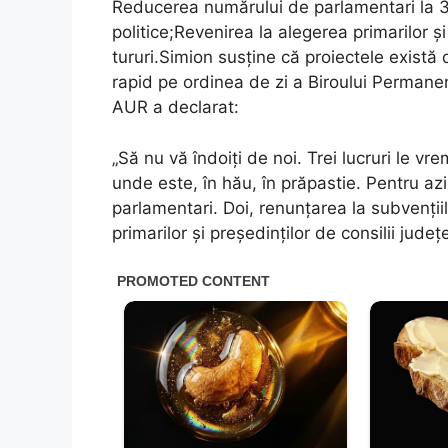
Reducerea numărului de parlamentari la 30
politice;Revenirea la alegerea primarilor ș
tururi.Simion susține că proiectele există d
rapid pe ordinea de zi a Biroului Permanen
AUR a declarat:
„Să nu vă îndoiți de noi. Trei lucruri le 
unde este, în hău, în prăpastie. Pentru az
parlamentari. Doi, renunțarea la subvențiil
primarilor și președinților de consilii județ