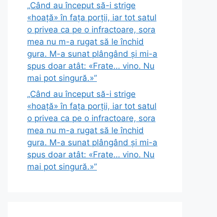
„Când au început să-i strige
«hoață» în fața porții, iar tot satul
o privea ca pe o infractoare, sora
mea nu m-a rugat să le închid
gura. M-a sunat plângând și mi-a
spus doar atât: «Frate… vino. Nu
mai pot singură.»”
„Când au început să-i strige
«hoață» în fața porții, iar tot satul
o privea ca pe o infractoare, sora
mea nu m-a rugat să le închid
gura. M-a sunat plângând și mi-a
spus doar atât: «Frate… vino. Nu
mai pot singură.»”