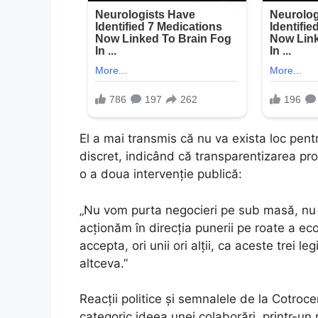
El a mai transmis că nu va exista loc pen
discret, indicând că transparentizarea proc
o a doua intervenție publică:
„Nu vom purta negocieri pe sub masă, nu 
acționăm în direcția punerii pe roate a ec
accepta, ori unii ori alții, ca aceste trei
altceva.”
Reacții politice și semnalele de la Cotroce
categoric ideea unei colaborări, printr-un