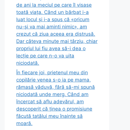
de ani la meciul pe care îl visase
toată viața. Când un bărbat i-a
luat locul și i-a spus că «oricum
nu-și va mai aminti nimic», am
crezut că ziua aceea era distrusă.
Dar câteva minute mai târziu, chiar
propriul lui fiu avea să-i dea o
lecție pe care n-o va uita
niciodată.
În fiecare joi, prietenul meu din
copilărie venea s-o ia pe mama,
rămasă văduvă, fără să-mi spună
niciodată unde merg. Când am
încercat să aflu adevărul, am
descoperit că ținea o promisiune
făcută tatălui meu înainte să
moară.