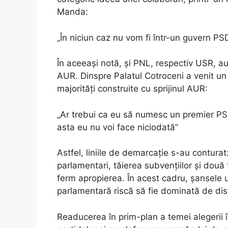
Manda:
„În niciun caz nu vom fi într-un guvern P
În aceeași notă, și PNL, respectiv USR, au
AUR. Dinspre Palatul Cotroceni a venit un 
majorități construite cu sprijinul AUR:
„Ar trebui ca eu să numesc un premier PS
asta eu nu voi face niciodată”
Astfel, liniile de demarcație s-au contur
parlamentari, tăierea subvențiilor și două 
ferm apropierea. În acest cadru, șansele u
parlamentară riscă să fie dominată de di
Readucerea în prim-plan a temei alegerii î