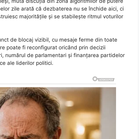
leși, mută discuția din zona algoritmilor de putere
melor zile arată că dezbaterea nu se închide aici, ci
uiesc majoritățile și se stabilește ritmul voturilor
ct de blocaj vizibil, cu mesaje ferme din toate
re poate fi reconfigurat oricând prin decizii
i, numărul de parlamentari și finanțarea partidelor
e ale liderilor politici.