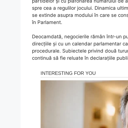
partidelor și cu plafonarea numărului de a
spre cea a regulilor jocului. Dinamica ulti
se extinde asupra modului în care se constr
în Parlament.
Deocamdată, negocierile rămân într-un pun
direcțiile și cu un calendar parlamentar ca
procedurale. Subiectele privind două turur
continuă să fie reluate în declarațiile public