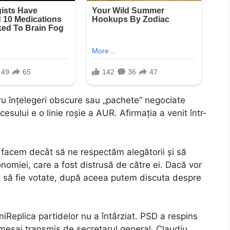
tru înțelegeri obscure sau „pachete” negociate
esului e o linie roșie a AUR. Afirmația a venit într-
facem decât să ne respectăm alegătorii și să
onomiei, care a fost distrusă de către ei. Dacă vor
 legi să fie votate, după aceea putem discuta despre
niReplica partidelor nu a întârziat. PSD a respins
 mesaj transmis de secretarul general, Claudiu