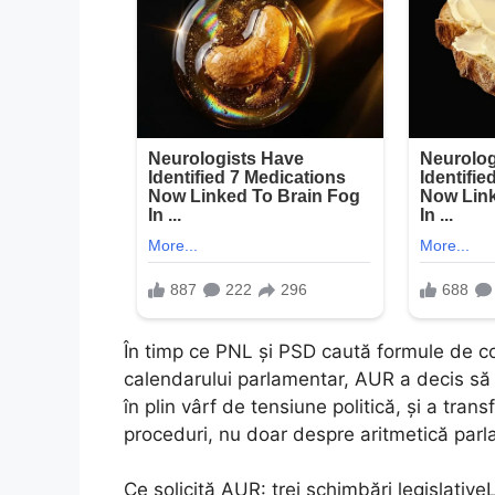
În timp ce PNL și PSD caută formule de co
calendarului parlamentar, AUR a decis să s
în plin vârf de tensiune politică, și a tra
proceduri, nu doar despre aritmetică par
Ce solicită AUR: trei schimbări legislativ