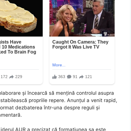
laborare și încearcă să mențină controlul asupra
tabilească propriile repere. Anunțul a venit rapid,
nsformat dezbaterea într-una despre reguli și
lamentară.
eLiderul AUR a precizat că formațiunea sa este