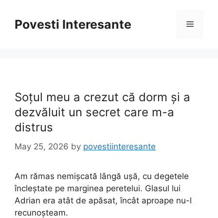
Skip
to
Povesti Interesante
Menu
content
Soțul meu a crezut că dorm și a
dezvăluit un secret care m-a
distrus
May 25, 2026
by
povestiinteresante
Am rămas nemișcată lângă ușă, cu degetele
încleștate pe marginea peretelui. Glasul lui
Adrian era atât de apăsat, încât aproape nu-l
recunoșteam.