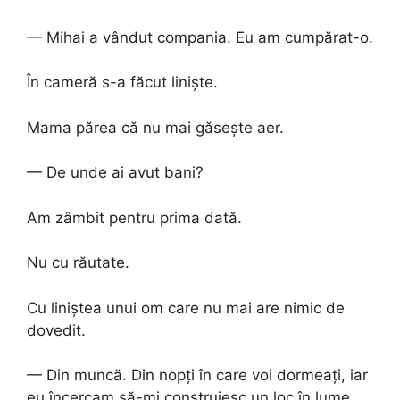
— Mihai a vândut compania. Eu am cumpărat-o.
În cameră s-a făcut liniște.
Mama părea că nu mai găsește aer.
— De unde ai avut bani?
Am zâmbit pentru prima dată.
Nu cu răutate.
Cu liniștea unui om care nu mai are nimic de
dovedit.
— Din muncă. Din nopți în care voi dormeați, iar
eu încercam să-mi construiesc un loc în lume.