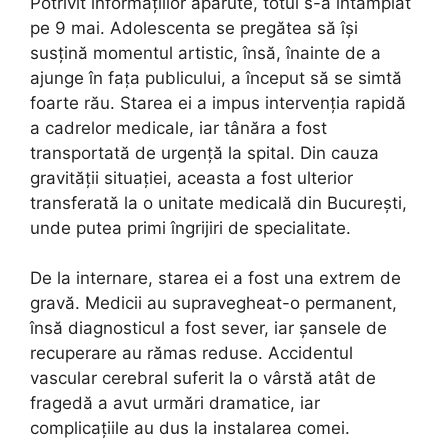
Potrivit informațiilor apărute, totul s-a întâmplat
pe 9 mai. Adolescenta se pregătea să își
susțină momentul artistic, însă, înainte de a
ajunge în fața publicului, a început să se simtă
foarte rău. Starea ei a impus intervenția rapidă
a cadrelor medicale, iar tânăra a fost
transportată de urgență la spital. Din cauza
gravității situației, aceasta a fost ulterior
transferată la o unitate medicală din București,
unde putea primi îngrijiri de specialitate.
De la internare, starea ei a fost una extrem de
gravă. Medicii au supravegheat-o permanent,
însă diagnosticul a fost sever, iar șansele de
recuperare au rămas reduse. Accidentul
vascular cerebral suferit la o vârstă atât de
fragedă a avut urmări dramatice, iar
complicațiile au dus la instalarea comei.