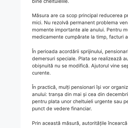
bine cheltuielile.
Măsura are ca scop principal reducerea pre
mici. Nu rezolvă permanent problema venit
momente importante ale anului. Pentru m
medicamente cumpărate la timp, facturi ac
În perioada acordării sprijinului, pensiona
demersuri speciale. Plata se realizează au
obișnuită nu se modifică. Ajutorul vine se
curente.
În practică, mulți pensionari își vor orga
anului: tranșa din mai și cea din decembr
pentru plata unor cheltuieli urgente sau p
punct de vedere financiar.
Prin această măsură, autoritățile încearcă 