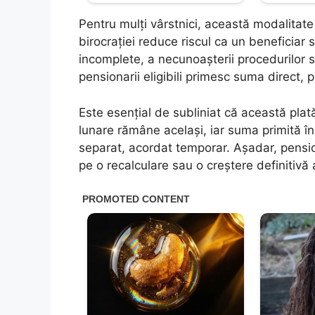
Pentru mulți vârstnici, această modalitat
birocrației reduce riscul ca un beneficiar
incomplete, a necunoașterii procedurilor sa
pensionarii eligibili primesc suma direct, 
Este esențial de subliniat că această pla
lunare rămâne același, iar suma primită în
separat, acordat temporar. Așadar, pensi
pe o recalculare sau o creștere definitivă a