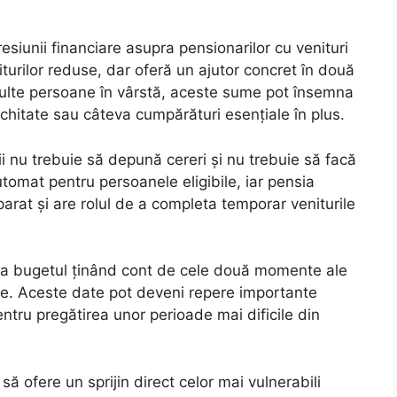
siunii financiare asupra pensionarilor cu venituri
urilor reduse, dar oferă un ajutor concret în două
ulte persoane în vârstă, aceste sume pot însemna
hitate sau câteva cumpărături esențiale în plus.
rii nu trebuie să depună cereri și nu trebuie să facă
tomat pentru persoanele eligibile, iar pensia
parat și are rolul de a completa temporar veniturile
niza bugetul ținând cont de cele două momente ale
ie. Aceste date pot deveni repere importante
entru pregătirea unor perioade mai dificile din
să ofere un sprijin direct celor mai vulnerabili