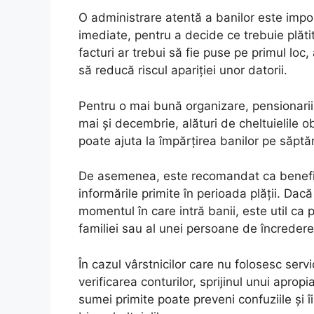
O administrare atentă a banilor este importa
imediate, pentru a decide ce trebuie plătit
facturi ar trebui să fie puse pe primul loc, 
să reducă riscul apariției unor datorii.
Pentru o mai bună organizare, pensionarii p
mai și decembrie, alături de cheltuielile ob
poate ajuta la împărțirea banilor pe săptăm
De asemenea, este recomandat ca benefici
informările primite în perioada plății. Dac
momentul în care intră banii, este util ca
familiei sau al unei persoane de încredere
În cazul vârstnicilor care nu folosesc servi
verificarea conturilor, sprijinul unui aprop
sumei primite poate preveni confuziile și î