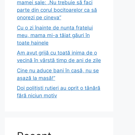
mamei sale: „Nu trebuie să faci
parte din corul bocitoarelor ca să
onorezi pe cineva”
Cu o zi înainte de nunta fratelui
meu, mama mi-a tăiat găuri în
toate hainele
Am avut grijă cu toată inima de o
vecină în vârstă timp de ani de zile
Cine nu aduce bani în casă, nu se
așază la masă!”
Doi polițiști rutieri au oprit o tânără
fără niciun motiv