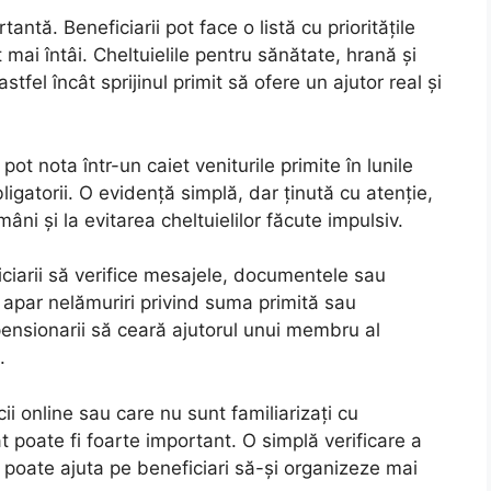
ntă. Beneficiarii pot face o listă cu prioritățile
 mai întâi. Cheltuielile pentru sănătate, hrană și
astfel încât sprijinul primit să ofere un ajutor real și
ot nota într-un caiet veniturile primite în lunile
ligatorii. O evidență simplă, dar ținută cu atenție,
âni și la evitarea cheltuielilor făcute impulsiv.
arii să verifice mesajele, documentele sau
ă apar nelămuriri privind suma primită sau
 pensionarii să ceară ajutorul unui membru al
.
cii online sau care nu sunt familiarizați cu
iat poate fi foarte important. O simplă verificare a
i poate ajuta pe beneficiari să-și organizeze mai