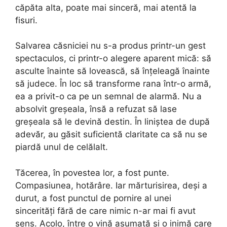
căpăta alta, poate mai sinceră, mai atentă la
fisuri.
Salvarea căsniciei nu s-a produs printr-un gest
spectaculos, ci printr-o alegere aparent mică: să
asculte înainte să lovească, să înțeleagă înainte
să judece. În loc să transforme rana într-o armă,
ea a privit-o ca pe un semnal de alarmă. Nu a
absolvit greșeala, însă a refuzat să lase
greșeala să le devină destin. În liniștea de după
adevăr, au găsit suficientă claritate ca să nu se
piardă unul de celălalt.
Tăcerea, în povestea lor, a fost punte.
Compasiunea, hotărâre. Iar mărturisirea, deși a
durut, a fost punctul de pornire al unei
sincerități fără de care nimic n-ar mai fi avut
sens. Acolo, între o vină asumată și o inimă care