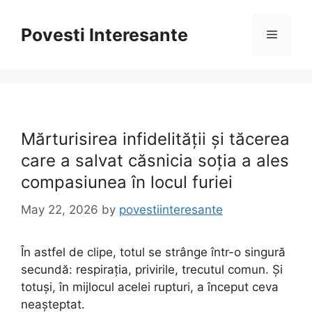
Skip
to
Povesti Interesante
Menu
content
Mărturisirea infidelității și tăcerea
care a salvat căsnicia soția a ales
compasiunea în locul furiei
May 22, 2026
by
povestiinteresante
În astfel de clipe, totul se strânge într-o singură
secundă: respirația, privirile, trecutul comun. Și
totuși, în mijlocul acelei rupturi, a început ceva
neașteptat.