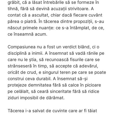
grăbit, că a lăsat întrebările să se formeze în
tihnă, fără să devină acuzații strivitoare. A
contat că a ascultat, chiar dacă fiecare cuvânt
părea o piatră. În tăcerea dintre propoziții, s-au
născut primele nuanțe: ce s-a întâmplat, de ce,
ce înseamnă acum.
Compasiunea nu a fost un verdict blând, ci o
disciplină a inimii. A însemnat să vadă rănile pe
care nu le știa, să recunoască fisurile care se
strânseseră în timp, să accepte că adevărul,
oricât de crud, e singurul teren pe care se poate
construi ceva durabil. A însemnat să-și
protejeze demnitatea fără să calce în picioare
pe celălalt, să ceară sinceritate fără să ridice
ziduri imposibil de dărâmat.
Tăcerea i-a salvat de cuvinte care ar fi tăiat