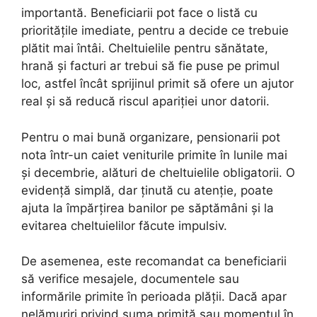
importantă. Beneficiarii pot face o listă cu
prioritățile imediate, pentru a decide ce trebuie
plătit mai întâi. Cheltuielile pentru sănătate,
hrană și facturi ar trebui să fie puse pe primul
loc, astfel încât sprijinul primit să ofere un ajutor
real și să reducă riscul apariției unor datorii.
Pentru o mai bună organizare, pensionarii pot
nota într-un caiet veniturile primite în lunile mai
și decembrie, alături de cheltuielile obligatorii. O
evidență simplă, dar ținută cu atenție, poate
ajuta la împărțirea banilor pe săptămâni și la
evitarea cheltuielilor făcute impulsiv.
De asemenea, este recomandat ca beneficiarii
să verifice mesajele, documentele sau
informările primite în perioada plății. Dacă apar
nelămuriri privind suma primită sau momentul în