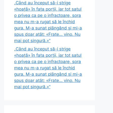
„Când au început să-i strige
«hoață» în fața porții, iar tot satul
o privea ca pe o infractoare, sora
mea nu m-a rugat să le închid
gura. M-a sunat plângând și mi-a
spus doar atât: «Frate… vino. Nu
mai pot singură.»”
„Când au început să-i strige
«hoață» în fața porții, iar tot satul
o privea ca pe o infractoare, sora
mea nu m-a rugat să le închid
gura. M-a sunat plângând și mi-a
spus doar atât: «Frate… vino. Nu
mai pot singură.»”