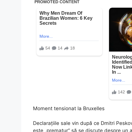
Moment tensionat la Bruxelles
Declarațiile sale vin după ce Dmitri Pesko
este „prematur” să se discute despre un a