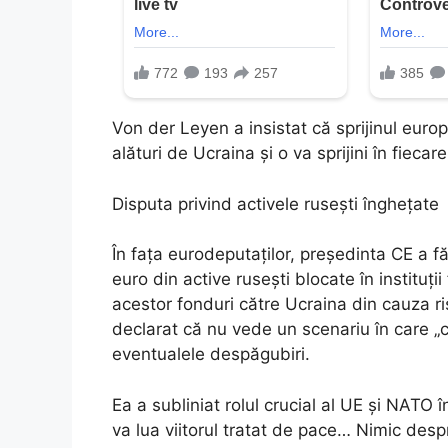
Von der Leyen a insistat că sprijinul eur
alături de Ucraina și o va sprijini în fieca
Disputa privind activele rusești înghețate
În fața eurodeputaților, președinta CE a fă
euro din active rusești blocate în instituți
acestor fonduri către Ucraina din cauza ri
declarat că nu vede un scenariu în care „c
eventualele despăgubiri.
Ea a subliniat rolul crucial al UE și NATO î
va lua viitorul tratat de pace… Nimic des