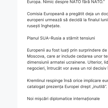
Europa. Nimic despre NATO fără NATO.”
Comisia Europeană a pregătit deja un docu
europeni urmează să decidă la finalul luni
rusești înghețate.
Planul SUA–Rusia a stârnit tensiuni
Europenii au fost luați prin surprindere d
Moscova, care ar include cedarea unor terit
dimensiunii armatei ucrainene. Ulterior, li
negocieri, întrucât vor avea un rol decisiv 
Kremlinul respinge însă orice implicare eu
catalogat prezența Europei drept „inutilă”.
Noi mișcări diplomatice internaționale