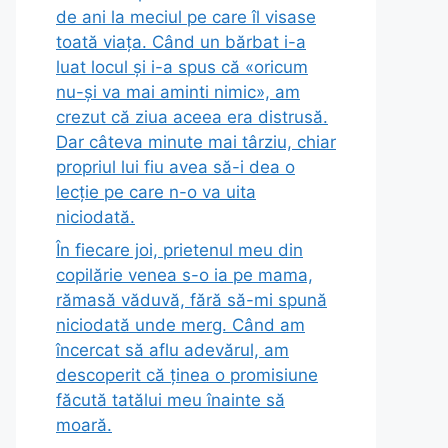
de ani la meciul pe care îl visase
toată viața. Când un bărbat i-a
luat locul și i-a spus că «oricum
nu-și va mai aminti nimic», am
crezut că ziua aceea era distrusă.
Dar câteva minute mai târziu, chiar
propriul lui fiu avea să-i dea o
lecție pe care n-o va uita
niciodată.
În fiecare joi, prietenul meu din
copilărie venea s-o ia pe mama,
rămasă văduvă, fără să-mi spună
niciodată unde merg. Când am
încercat să aflu adevărul, am
descoperit că ținea o promisiune
făcută tatălui meu înainte să
moară.