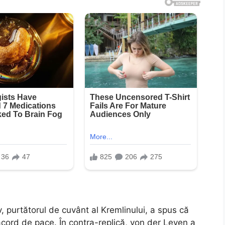
v, purtătorul de cuvânt al Kremlinului, a spus că
cord de pace. În contra-replică, von der Leyen a