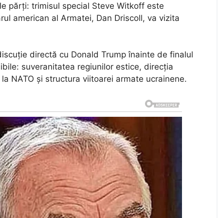
e părți: trimisul special Steve Witkoff este
rul american al Armatei, Dan Driscoll, va vizita
iscuție directă cu Donald Trump înainte de finalul
bile: suveranitatea regiunilor estice, direcția
i la NATO și structura viitoarei armate ucrainene.