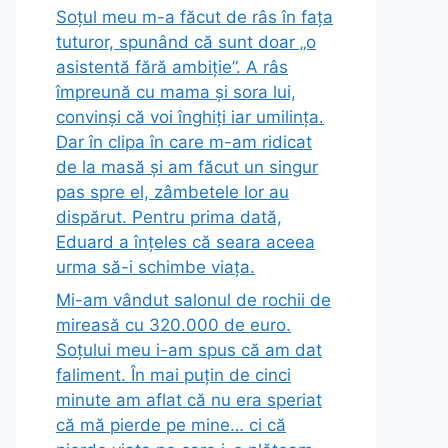
Soțul meu m-a făcut de râs în fața
tuturor, spunând că sunt doar „o
asistentă fără ambiție”. A râs
împreună cu mama și sora lui,
convinși că voi înghiți iar umilința.
Dar în clipa în care m-am ridicat
de la masă și am făcut un singur
pas spre el, zâmbetele lor au
dispărut. Pentru prima dată,
Eduard a înțeles că seara aceea
urma să-i schimbe viața.
Mi-am vândut salonul de rochii de
mireasă cu 320.000 de euro.
Soțului meu i-am spus că am dat
faliment. În mai puțin de cinci
minute am aflat că nu era speriat
că mă pierde pe mine… ci că