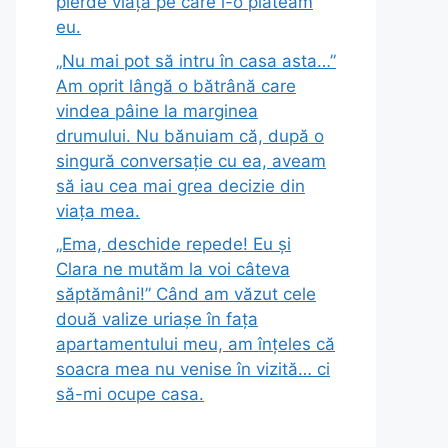
pierde viața pe care i-o plăteam
eu.
„Nu mai pot să intru în casa asta…”
Am oprit lângă o bătrână care
vindea pâine la marginea
drumului. Nu bănuiam că, după o
singură conversație cu ea, aveam
să iau cea mai grea decizie din
viața mea.
„Ema, deschide repede! Eu și
Clara ne mutăm la voi câteva
săptămâni!” Când am văzut cele
două valize uriașe în fața
apartamentului meu, am înțeles că
soacra mea nu venise în vizită… ci
să-mi ocupe casa.