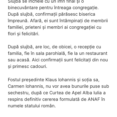
Slujba se încheie cu un imn final și o
binecuvântare pentru întreaga congregație.
După slujbă, confirmații părăsesc biserica
împreună. Afară, ei sunt întâmpinați de membrii
familiei, prieteni și membri ai congregației cu
flori și felicitări.
După slujbă, are loc, de obicei, o recepție cu
familia, fie în sala parohială, fie la un restaurant
sau acasă. Aici confirmații sunt felicitați din nou
și primesc cadouri.
Fostul președinte Klaus Iohannis și soția sa,
Carmen Iohannis, nu vor avea bunurile puse sub
sechestru, după ce Curtea de Apel Alba Iulia a
respins definitiv cererea formulată de ANAF în
numele statului român.