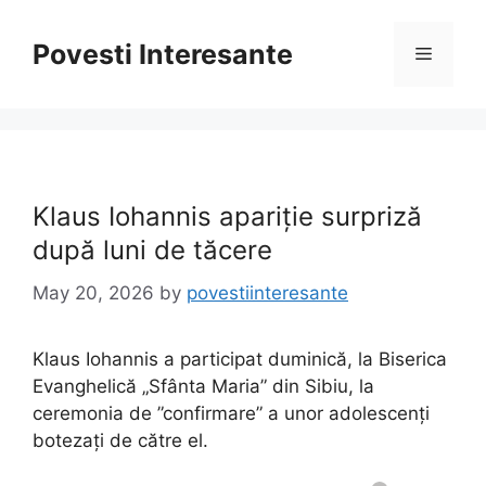
Skip
to
Povesti Interesante
Menu
content
Klaus Iohannis apariție surpriză
după luni de tăcere
May 20, 2026
by
povestiinteresante
Klaus Iohannis a participat duminică, la Biserica
Evanghelică „Sfânta Maria” din Sibiu, la
ceremonia de ”confirmare” a unor adolescenți
botezați de către el.