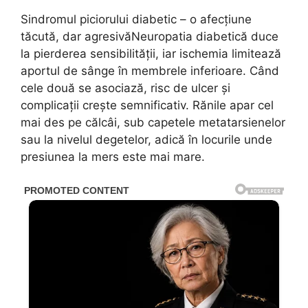
Sindromul piciorului diabetic – o afecțiune
tăcută, dar agresivăNeuropatia diabetică duce
la pierderea sensibilității, iar ischemia limitează
aportul de sânge în membrele inferioare. Când
cele două se asociază, risc de ulcer și
complicații crește semnificativ. Rănile apar cel
mai des pe călcâi, sub capetele metatarsienelor
sau la nivelul degetelor, adică în locurile unde
presiunea la mers este mai mare.