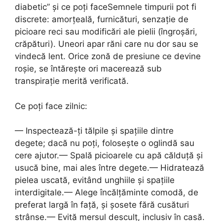
diabetic” și ce poți faceSemnele timpurii pot fi
discrete: amorțeală, furnicături, senzație de
picioare reci sau modificări ale pielii (îngroșări,
crăpături). Uneori apar răni care nu dor sau se
vindecă lent. Orice zonă de presiune ce devine
roșie, se întărește ori macerează sub
transpirație merită verificată.
Ce poți face zilnic:
— Inspectează-ți tălpile și spațiile dintre
degete; dacă nu poți, folosește o oglindă sau
cere ajutor.— Spală picioarele cu apă călduță și
usucă bine, mai ales între degete.— Hidratează
pielea uscată, evitând unghiile și spațiile
interdigitale.— Alege încălțăminte comodă, de
preferat largă în față, și șosete fără cusături
strânse.— Evită mersul desculț, inclusiv în casă.