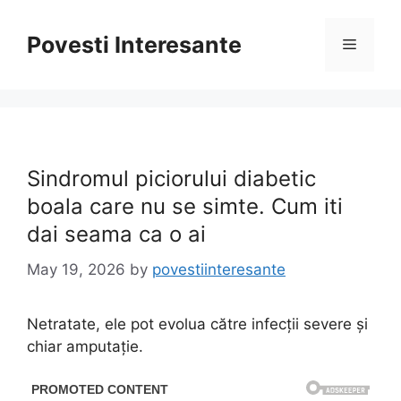
Skip
to
Povesti Interesante
Menu
content
Sindromul piciorului diabetic
boala care nu se simte. Cum iti
dai seama ca o ai
May 19, 2026
by
povestiinteresante
Netratate, ele pot evolua către infecții severe și
chiar amputație.