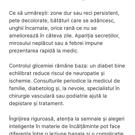
Ce să urmărești: zone dur sau reci persistent,
pete decolorate, bătături care se adâncesc,
unghii încarnate, orice rană ce nu se
ameliorează în câteva zile. Apariția secrețiilor,
mirosului neplăcut sau a febrei impune
prezentarea rapidă la medic.
Controlul glicemiei rămâne baza: un diabet bine
echilibrat reduce riscul de neuropatie și
ischemie. Consulturile periodice la medicul de
familie, diabetolog și, la nevoie, specialistul în
chirurgie vasculară sau podiatrie ajută la
depistare și tratament.
Îngrijirea riguroasă, atenția la semnale și alegeri
inteligente în materie de încălțăminte pot face
diferența între o leziune banala și o complicație