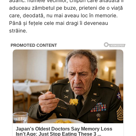
adânc: numele vecinilor, chipuri care altădată îi
aduceau zâmbetul pe buze, prieteni de o viață
care, deodată, nu mai aveau loc în memorie.
Până și fețele cele mai dragi îi deveneau
străine.