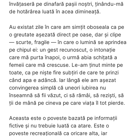
învățaseră pe dinafară pașii noștri, ținându-mă
de hotărârea luată în acea dimineață.
Au existat zile în care am simțit oboseala ca pe
o greutate așezată direct pe oase, dar și clipe
— scurte, fragile — în care o lumină se aprindea
pe chipul ei: un gest recunoscut, o intonație
care mă purta înapoi, o urmă abia schițată a
femeii care mă crescuse. Le-am ținut minte pe
toate, ca pe niște fire subțiri de care te prinzi
când apa e adâncă. Iar lângă ele am așezat
convingerea simplă că uneori iubirea nu
înseamnă să fii văzut, ci să rămâi, să reziști, să
ții de mână pe cineva pe care viața îl tot pierde.
Aceasta este o poveste bazată pe informații
fictive și nu trebuie luată ca atare. Este o
poveste recreațională ca oricare alta, iar