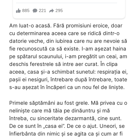
Am luat-o acasă. Fără promisiuni eroice, doar
cu determinarea aceea care se ridică dintr-o
datorie veche, din iubirea care nu are nevoie să
fie recunoscută ca să existe. I-am așezat haina
pe spătarul scaunului, i-am pregătit un ceai, am
deschis ferestrele să intre aer curat. În clipa
aceea, casa și-a schimbat sunetul: respirația ei,
pașii ei nesiguri, întrebare după întrebare, toate
s-au așezat în încăperi ca un nou fel de liniște.
Primele săptămâni au fost grele. Mă privea cu o
neliniște care mă tăia pe dinăuntru și mă
întreba, cu sinceritate dezarmantă, cine sunt.
De ce sunt în „casa ei”. De ce o ajut. Uneori, se
înfierbânta din nimic și se agita ca și cum ar fi