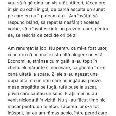
vrut să fugă dintr-un vis urât. Alteori, tăcea ore
în șir, cu ochii în gol, de parcă asculta un sunet
pe care eu nu îl puteam auzi. Am învățat să
răspund blând, să repet la nesfârșit aceleași
vorbe, să o însoțesc într-un prezent care, pentru
ea, se rescria de zeci de ori pe zi.
Am renunțat la job. Nu pentru că mi-a fost ușor,
ci pentru că nu mai exista altă alegere onestă.
Economiile, strânse cu migală, s-au topit în
cheltuieli mărunte și necesare, ca gheața într-o
cană uitată la soare. Zilele s-au așezat una
după alta, cu un ritm care nu îngăduia pauze:
mese pregătite pe fugă, rufe puse la uscat,
priviri care căutau un sens. Frații mei nu au
venit niciodată în vizită. Nu și-au făcut timp nici
măcar pentru un telefon. Tăcerea lor s-a tot
înăsprit, iar eu am rămas acolo, între pereți care