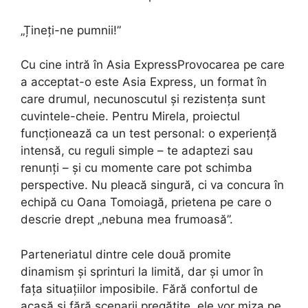
„Țineți-ne pumnii!”
Cu cine intră în Asia ExpressProvocarea pe care
a acceptat-o este Asia Express, un format în
care drumul, necunoscutul și rezistența sunt
cuvintele-cheie. Pentru Mirela, proiectul
funcționează ca un test personal: o experiență
intensă, cu reguli simple – te adaptezi sau
renunți – și cu momente care pot schimba
perspective. Nu pleacă singură, ci va concura în
echipă cu Oana Tomoiagă, prietena pe care o
descrie drept „nebuna mea frumoasă”.
Parteneriatul dintre cele două promite
dinamism și sprinturi la limită, dar și umor în
fața situațiilor imposibile. Fără confortul de
acasă și fără scenarii pregătite, ele vor miza pe