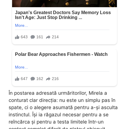
În postarea adresată urmăritorilor, Mirela a
conturat clar direcția: nu este un simplu pas în
spate, ci o alegere asumată pentru a-și asculta
instinctul. Își ia răgazul necesar pentru a se
reîncărca și pentru a testa limitele într-un
context complet diferit de platoul obișnuit.