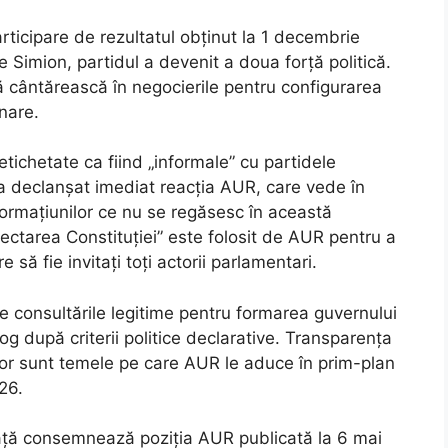
articipare de rezultatul obținut la 1 decembrie
e Simion, partidul a devenit a doua forță politică.
să cântărească în negocierile pentru configurarea
nare.
tichetate ca fiind „informale” cu partidele
a declanșat imediat reacția AUR, care vede în
formațiunilor ce nu se regăsesc în această
pectarea Constituției” este folosit de AUR pentru a
e să fie invitați toți actorii parlamentari.
re consultările legitime pentru formarea guvernului
log după criterii politice declarative. Transparența
iilor sunt temele pe care AUR le aduce în prim-plan
26.
față consemnează poziția AUR publicată la 6 mai