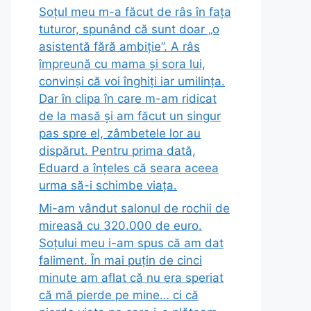
Soțul meu m-a făcut de râs în fața
tuturor, spunând că sunt doar „o
asistentă fără ambiție”. A râs
împreună cu mama și sora lui,
convinși că voi înghiți iar umilința.
Dar în clipa în care m-am ridicat
de la masă și am făcut un singur
pas spre el, zâmbetele lor au
dispărut. Pentru prima dată,
Eduard a înțeles că seara aceea
urma să-i schimbe viața.
Mi-am vândut salonul de rochii de
mireasă cu 320.000 de euro.
Soțului meu i-am spus că am dat
faliment. În mai puțin de cinci
minute am aflat că nu era speriat
că mă pierde pe mine… ci că