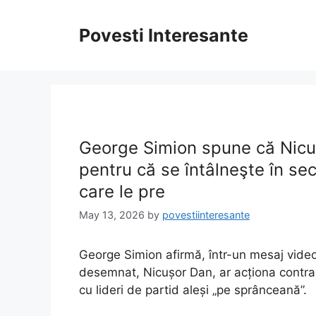
Skip
to
Povesti Interesante
content
George Simion spune că Nicu
pentru că se întâlneşte în sec
care le pre
May 13, 2026
by
povestiinteresante
George Simion afirmă, într-un mesaj video
desemnat, Nicușor Dan, ar acționa contrar p
cu lideri de partid aleși „pe sprânceană”.