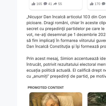
„Nicuşor Dan încalcă articolul 103 din Cons
picioare. Dragi români, chiar în aceste cli
secret cu preşedinţii partidelor pe care le p
vot, ne-aţi desemnat pe 1 decembrie 2024 a
să fim implicaţi în formarea viitorului guv
Dan încalcă Constituţia şi îşi formează pro
Prin acest mesaj, Simion accentuează idee
întrucât, potrivit rezultatului electoral me
ecuația politică actuală. El califică drept 
cu „anumiți” președinți de partid, pe motiv