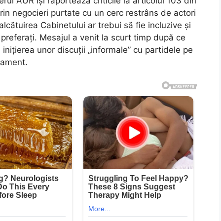
l AUR își raportează criticile la articolul 103 din
prin negocieri purtate cu un cerc restrâns de actori
 alcătuirea Cabinetului ar trebui să fie incluzive și
preferați. Mesajul a venit la scurt timp după ce
inițierea unor discuții „informale” cu partidele pe
lament.