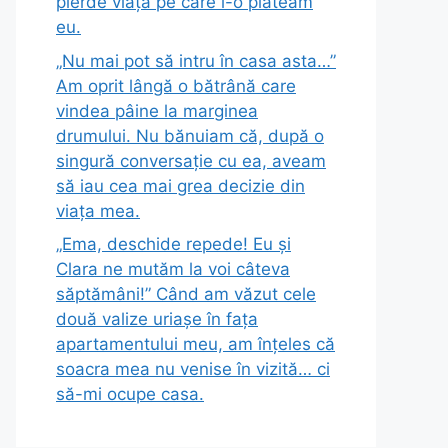
pierde viața pe care i-o plăteam
eu.
„Nu mai pot să intru în casa asta…”
Am oprit lângă o bătrână care
vindea pâine la marginea
drumului. Nu bănuiam că, după o
singură conversație cu ea, aveam
să iau cea mai grea decizie din
viața mea.
„Ema, deschide repede! Eu și
Clara ne mutăm la voi câteva
săptămâni!” Când am văzut cele
două valize uriașe în fața
apartamentului meu, am înțeles că
soacra mea nu venise în vizită… ci
să-mi ocupe casa.