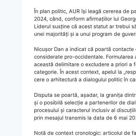
În plan politic, AUR își leagă cererea de p
2024, când, conform afirmațiilor lui Georg
Liderul susține că acest statut ar trebui 
unei majorități și a unui program de guver
Nicușor Dan a indicat că poartă contacte e
considerate pro-occidentale. Formularea 
această delimitare o excludere a priori a 
categorie. În acest context, apelul la „res
cere o arhitectură a dialogului politic în car
Disputa se poartă, așadar, la granița dint
și o posibilă selecție a partenerilor de dia
procesului și caracterul inclusiv al discuț
prin mesajul transmis la data de 6 mai 20
Notă de context cronologic: articolul de 