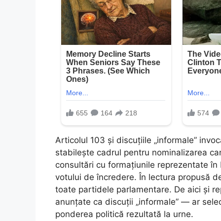
Articolul 103 și discuțiile „informale” in
stabilește cadrul pentru nominalizarea can
consultări cu formațiunile reprezentate în
votului de încredere. În lectura propusă d
toate partidele parlamentare. De aici și re
anunțate ca discuții „informale” — ar selec
ponderea politică rezultată la urne.