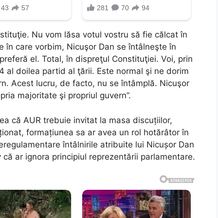
tituţie. Nu vom lăsa votul vostru să fie călcat în
pe în care vorbim, Nicuşor Dan se întâlneşte în
referă el. Total, în dispreţul Constituţiei. Voi, prin
l doilea partid al ţării. Este normal şi ne dorim
ern. Acest lucru, de facto, nu se întâmplă. Nicuşor
pria majoritate şi propriul guvern”.
a că AUR trebuie invitat la masa discuțiilor,
nționat, formațiunea sa ar avea un rol hotărâtor în
neregulamentare întâlnirile atribuite lui Nicușor Dan
 că ar ignora principiul reprezentării parlamentare.