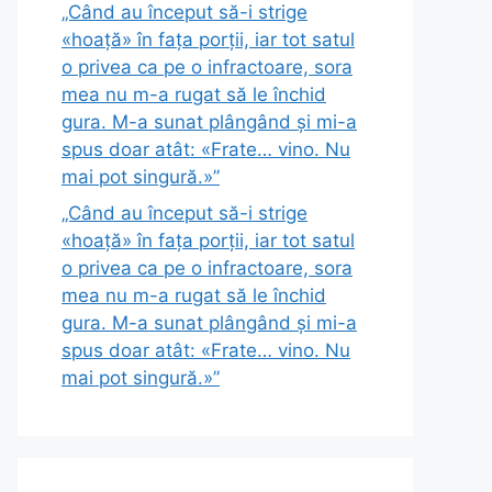
„Când au început să-i strige
«hoață» în fața porții, iar tot satul
o privea ca pe o infractoare, sora
mea nu m-a rugat să le închid
gura. M-a sunat plângând și mi-a
spus doar atât: «Frate… vino. Nu
mai pot singură.»”
„Când au început să-i strige
«hoață» în fața porții, iar tot satul
o privea ca pe o infractoare, sora
mea nu m-a rugat să le închid
gura. M-a sunat plângând și mi-a
spus doar atât: «Frate… vino. Nu
mai pot singură.»”