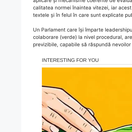
aplicare și mecanisme coerente de evalua
calitatea normei înaintea vitezei, iar aces
textele și în felul în care sunt explicate pub
Un Parlament care își împarte leadershipu
colaborare (verde) la nivel procedural, ar
previzibile, capabile să răspundă nevoilor 