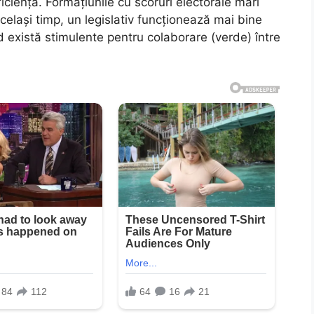
iciență. Formațiunile cu scoruri electorale mari
același timp, un legislativ funcționează mai bine
nd există stimulente pentru colaborare (verde) între