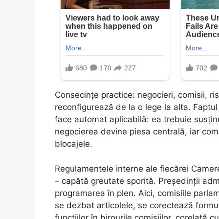
Consecințe practice: negocieri, comisii, ris
reconfigurează de la o lege la alta. Faptul
face automat aplicabilă: ea trebuie susțin
negocierea devine piesa centrală, iar com
blocajele.
Regulamentele interne ale fiecărei Camere
– capătă greutate sporită. Președinții admi
programarea în plen. Aici, comisiile parlam
se dezbat articolele, se corectează formul
funcțiilor în birourile comisiilor, corelată 